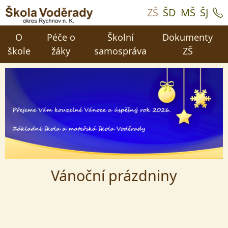
ZŠ
ŠD
MŠ
ŠJ
O
Péče o
Školní
Dokumenty
škole
žáky
samospráva
ZŠ
Vánoční prázdniny