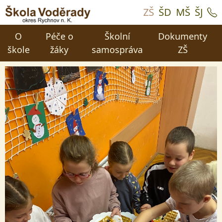
ZŠ
ŠD
MŠ
ŠJ
O
Péče o
Školní
Dokumenty
škole
žáky
samospráva
ZŠ