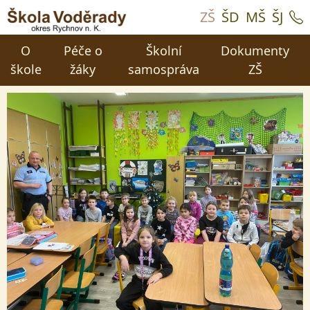
ZŠ
ŠD
MŠ
ŠJ
O
Péče o
Školní
Dokumenty
škole
žáky
samospráva
ZŠ