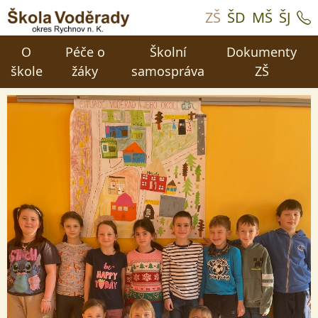
ZŠ
ŠD
MŠ
ŠJ
O
Péče o
Školní
Dokumenty
škole
žáky
samospráva
ZŠ