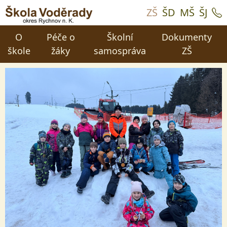
ZŠ
ŠD
MŠ
ŠJ
O
Péče o
Školní
Dokumenty
škole
žáky
samospráva
ZŠ