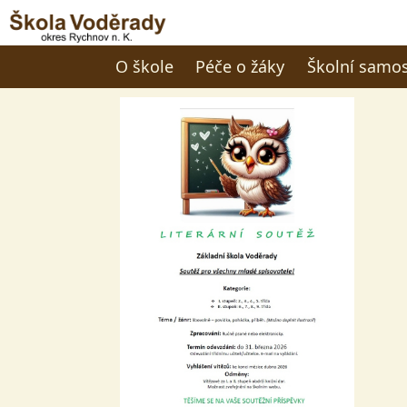
O škole
Péče o žáky
Školní samo