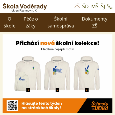
ZŠ
ŠD
MŠ
ŠJ
O
Péče o
Školní
Dokumenty
škole
žáky
samospráva
ZŠ