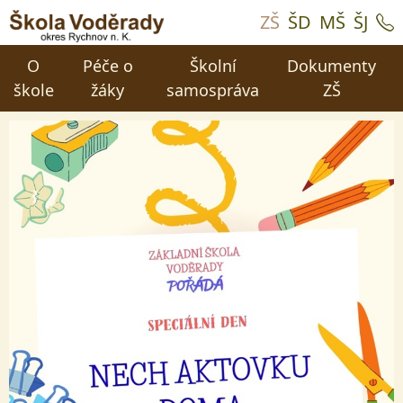
ZŠ
ŠD
MŠ
ŠJ
O
Péče o
Školní
Dokumenty
škole
žáky
samospráva
ZŠ