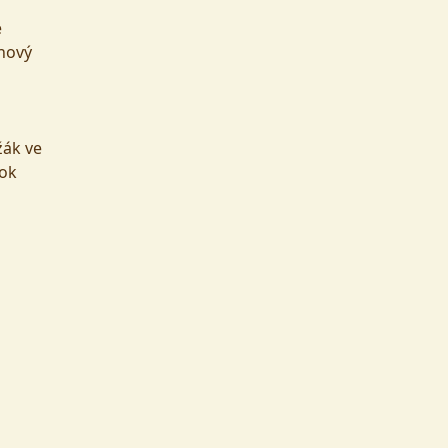
e
inový
žák ve
lok