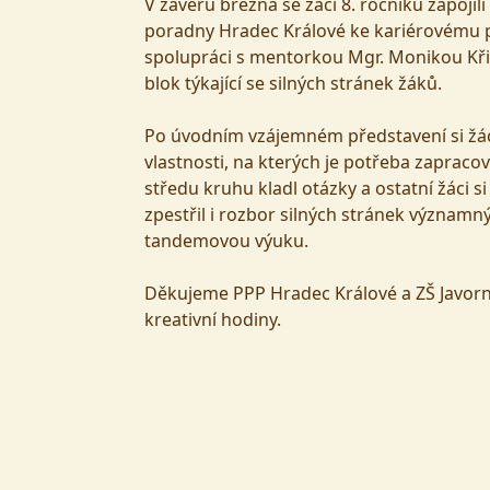
V závěru března se žáci 8. ročníku zapoj
poradny Hradec Králové ke kariérovému p
spolupráci s mentorkou Mgr. Monikou Křiv
blok týkající se silných stránek žáků.
Po úvodním vzájemném představení si žáci v
vlastnosti, na kterých je potřeba zapracova
středu kruhu kladl otázky a ostatní žáci 
zpestřil i rozbor silných stránek významn
tandemovou výuku.
Děkujeme PPP Hradec Králové a ZŠ Javorn
kreativní hodiny.