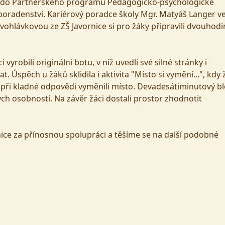
ili do Partnerského programu Pedagogicko-psychologické
oradenství. Kariérový poradce školy Mgr. Matyáš Langer v
ohlávkovou ze ZŠ Javornice si pro žáky připravili dvouhod
yrobili originální botu, v níž uvedli své silné stránky i
t. Úspěch u žáků sklidila i aktivita "Místo si vymění...", kdy 
si při kladné odpovědi vyměnili místo. Devadesátiminutový b
ých osobností. Na závěr žáci dostali prostor zhodnotit
ice za přínosnou spolupráci a těšíme se na další podobné