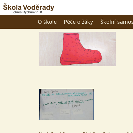
O škole
Péče o žáky
Školní samo