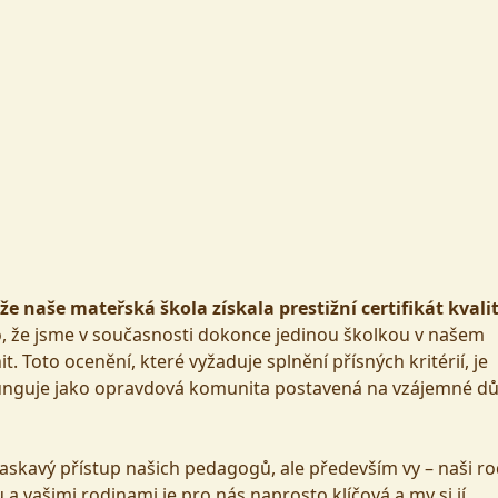
 naše mateřská škola získala prestižní certifikát kvali
, že jsme v současnosti dokonce jedinou školkou v našem
. Toto ocenění, které vyžaduje splnění přísných kritérií, je
unguje jako opravdová komunita postavená na vzájemné d
askavý přístup našich pedagogů, ale především vy – naši ro
a vašimi rodinami je pro nás naprosto klíčová a my si jí