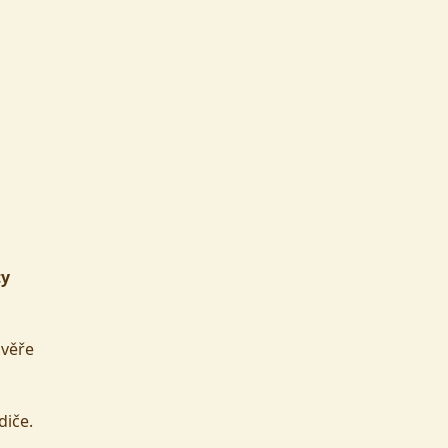
ty
ůvěře
diče.