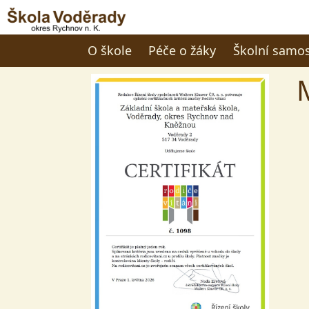
O škole
Péče o žáky
Školní samo
M