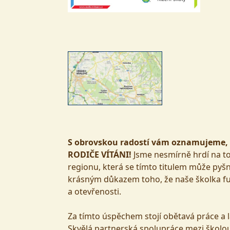
S obrovskou radostí vám oznamujeme, že
RODIČE VÍTÁNI!
Jsme nesmírně hrdí na to
regionu, která se tímto titulem může pyšnit
krásným důkazem toho, že naše školka f
a otevřenosti.
Za tímto úspěchem stojí obětavá práce a l
Skvělá partnerská spolupráce mezi školou 