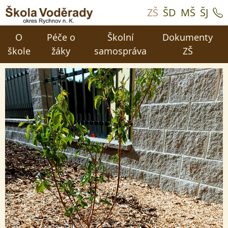
ZŠ
ŠD
MŠ
ŠJ
O
Péče o
Školní
Dokumenty
škole
žáky
samospráva
ZŠ