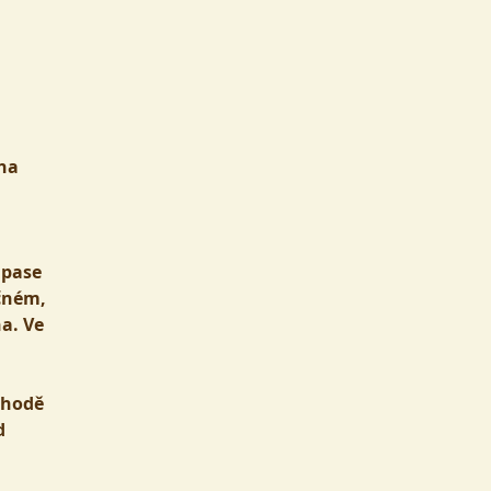
 na
ápase
očném,
a. Ve
shodě
d