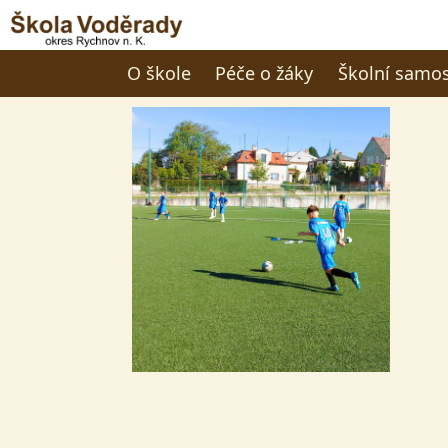
O škole
Péče o žáky
Školní samo