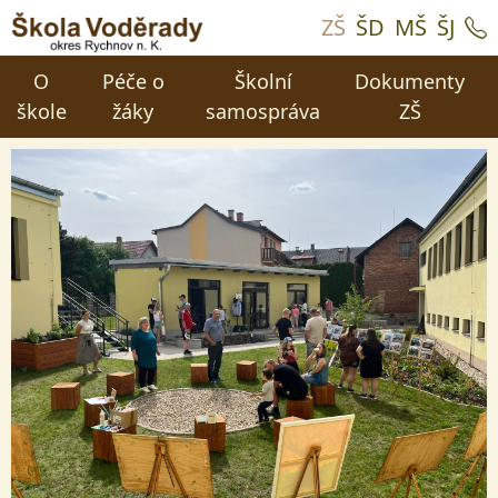
ZŠ
ŠD
MŠ
ŠJ
O
Péče o
Školní
Dokumenty
škole
žáky
samospráva
ZŠ