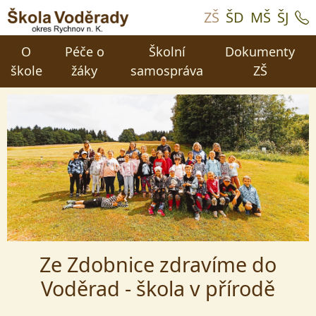
ZŠ
ŠD
MŠ
ŠJ
O
Péče o
Školní
Dokumenty
škole
žáky
samospráva
ZŠ
Ze Zdobnice zdravíme do
Voděrad - škola v přírodě