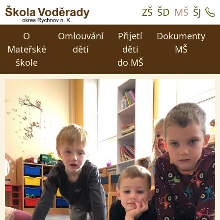
ZŠ
ŠD
MŠ
ŠJ
O
Omlouvání
Přijetí
Dokumenty
Mateřské
dětí
dětí
MŠ
škole
do MŠ