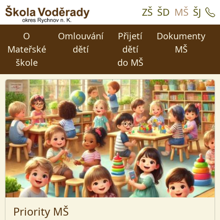
ZŠ
ŠD
MŠ
ŠJ
O
Omlouvání
Přijetí
Dokumenty
Mateřské
dětí
dětí
MŠ
škole
do MŠ
Priority MŠ