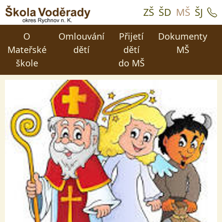
ZŠ
ŠD
MŠ
ŠJ
O
Omlouvání
Přijetí
Dokumenty
Mateřské
dětí
dětí
MŠ
škole
do MŠ