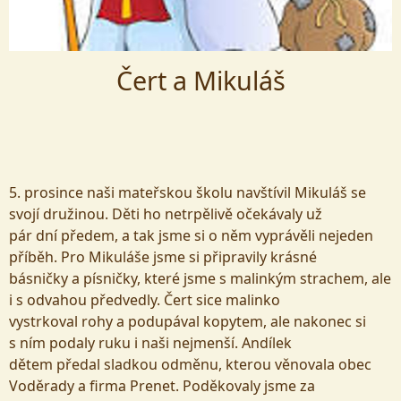
Čert a Mikuláš
5. prosince naši mateřskou školu navštívil Mikuláš se
svojí družinou. Děti ho netrpělivě očekávaly už
pár dní předem, a tak jsme si o něm vyprávěli nejeden
příběh. Pro Mikuláše jsme si připravily krásné
básničky a písničky, které jsme s malinkým strachem, ale
i s odvahou předvedly. Čert sice malinko
vystrkoval rohy a podupával kopytem, ale nakonec si
s ním podaly ruku i naši nejmenší. Andílek
dětem předal sladkou odměnu, kterou věnovala obec
Voděrady a firma Prenet. Poděkovaly jsme za