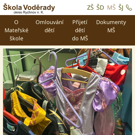
ZŠ
ŠD
MŠ
ŠJ
O
Omlouvání
Přijetí
Dokumenty
Mateřské
dětí
dětí
MŠ
škole
do MŠ