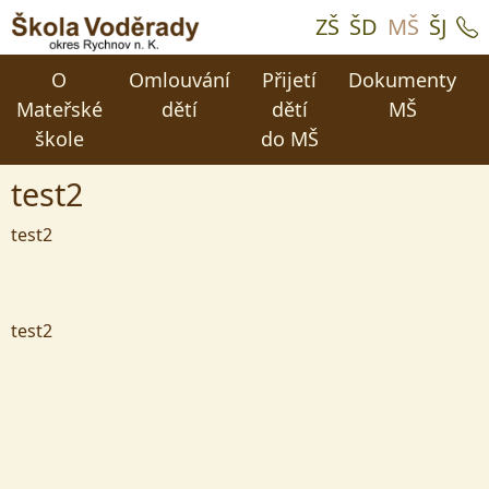
ZŠ
ŠD
MŠ
ŠJ
O
Omlouvání
Přijetí
Dokumenty
Mateřské
dětí
dětí
MŠ
škole
do MŠ
test2
test2
test2