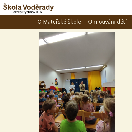
O Mateřské škole
Omlouvání dětí