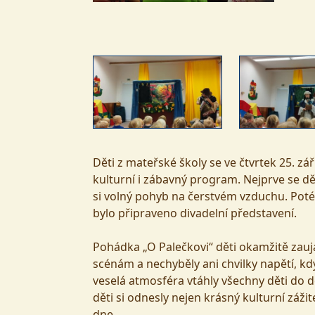
Děti z mateřské školy se ve čtvrtek 25. 
kulturní i zábavný program. Nejprve se děti
si volný pohyb na čerstvém vzduchu. Poté
bylo připraveno divadelní představení.
Pohádka „O Palečkovi“ děti okamžitě zauj
scénám a nechyběly ani chvilky napětí, kd
veselá atmosféra vtáhly všechny děti do dě
děti si odnesly nejen krásný kulturní záži
dne.