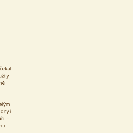
čekal
užily
 ně
selým
ony i
řil –
ého