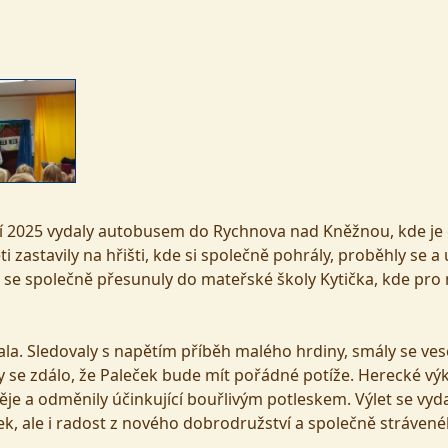
září 2025 vydaly autobusem do Rychnova nad Kněžnou, kde je 
 zastavily na hřišti, kde si společně pohrály, proběhly se a 
 se společně přesunuly do mateřské školy Kytička, kde pro
ala. Sledovaly s napětím příběh malého hrdiny, smály se ve
y se zdálo, že Paleček bude mít pořádné potíže. Herecké výk
je a odměnily účinkující bouřlivým potleskem. Výlet se vyda
tek, ale i radost z nového dobrodružství a společně stráven