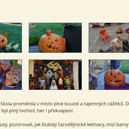
škola proměnila v místo plné kouzel a tajemných zážitků. Dě
byl plný tvoření, her i překvapení.
, pozorovali, jak bublají čarodějnické lektvary, mizí barvy 