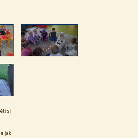
ti si
a jak