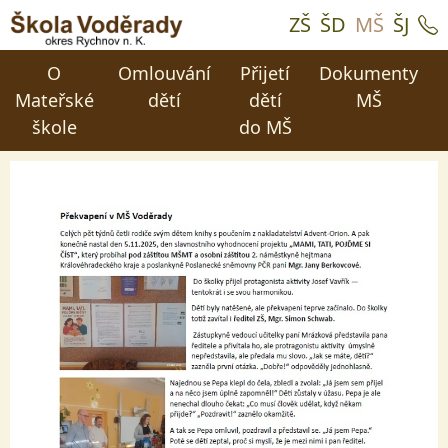
ZŠ
ŠD
MŠ
ŠJ
O
Omlouvání
Přijetí
Dokumenty
Mateřské
dětí
dětí
MŠ
škole
do MŠ