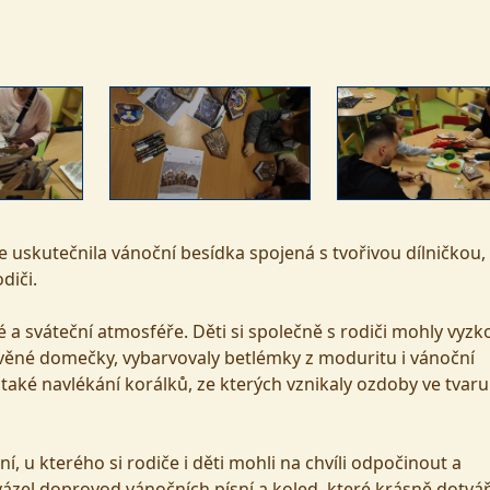
 uskutečnila vánoční besídka spojená s tvořivou dílničkou,
diči.
é a sváteční atmosféře. Děti si společně s rodiči mohly vyzk
řevěné domečky, vybarvovaly betlémky z moduritu i vánoční
aké navlékání korálků, ze kterých vznikaly ozdoby ve tvaru
í, u kterého si rodiče i děti mohli na chvíli odpočinout a
zel doprovod vánočních písní a koled, které krásně dotvář