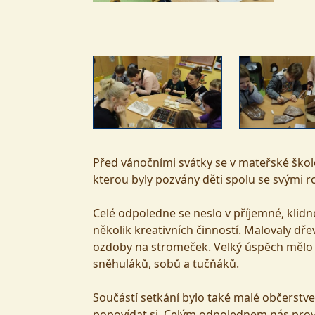
Před vánočními svátky se v mateřské škole
kterou byly pozvány děti spolu se svými ro
Celé odpoledne se neslo v příjemné, klidn
několik kreativních činností. Malovaly d
ozdoby na stromeček. Velký úspěch mělo t
sněhuláků, sobů a tučňáků.
Součástí setkání bylo také malé občerstven
popovídat si. Celým odpolednem nás prová