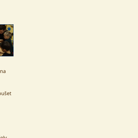
 na
oušet
ely