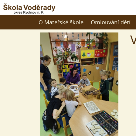
O Mateřské škole
Omlouvání dětí
V