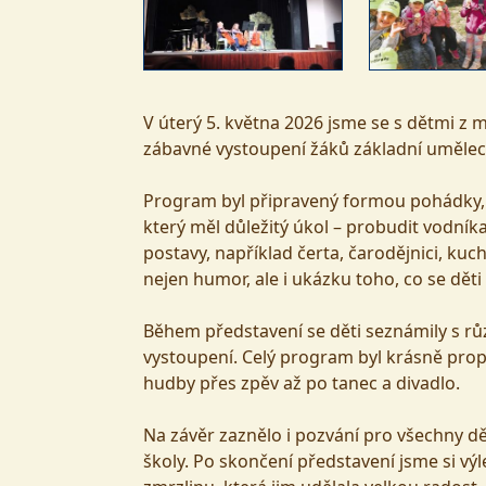
V úterý 5. května 2026 jsme se s dětmi z 
zábavné vystoupení žáků základní uměleck
Program byl připravený formou pohádky, k
který měl důležitý úkol – probudit vodní
postavy, například čerta, čarodějnici, kuc
nejen humor, ale i ukázku toho, co se dět
Během představení se děti seznámily s růz
vystoupení. Celý program byl krásně propo
hudby přes zpěv až po tanec a divadlo.
Na závěr zaznělo i pozvání pro všechny děti
školy. Po skončení představení jsme si výl