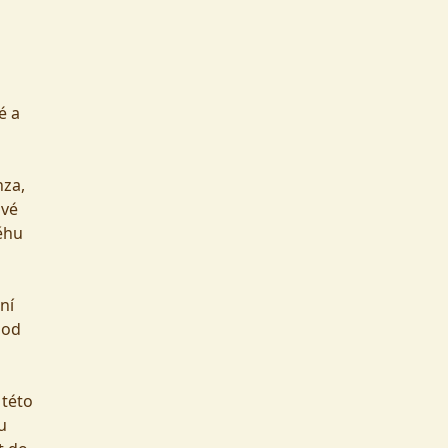
é a
nza,
ové
běhu
ní
 od
 této
u