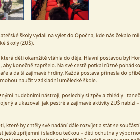
mateřské školy vydali na výlet do Opočna, kde nás čekalo mil
é školy (ZUŠ).
terá děti okamžitě vtáhla do děje. Hlavní postavou byl Ho
ka, aby konečně zapršelo. Na své cestě potkal různé pohádk
haře a další zajímavé hrdiny. Každá postava přinesla do pří
i mohou naučit v základní umělecké škole.
nými hudebními nástroji, poslechly si zpěv a zhlédly i taneč
jený a ukazoval, jak pestré a zajímavé aktivity ZUŠ nabízí –
, které by chtěly své nadání dále rozvíjet a stát se součástí
et ještě zpříjemnili sladkou tečkou – děti ochutnaly výborno