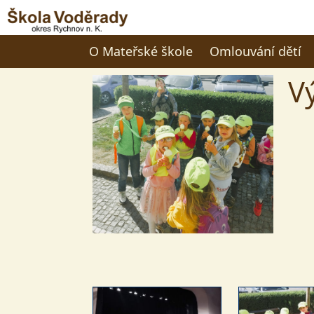
O Mateřské škole
Omlouvání dětí
V