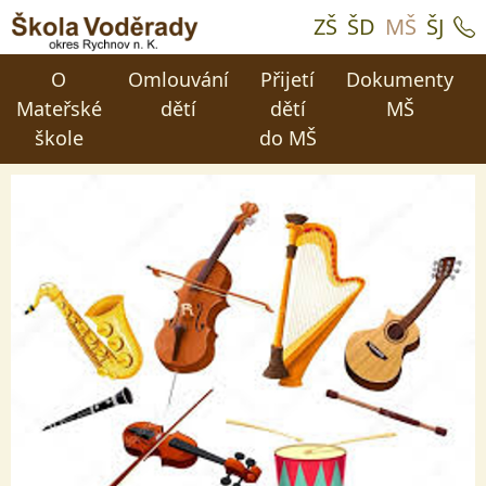
ZŠ
ŠD
MŠ
ŠJ
O
Omlouvání
Přijetí
Dokumenty
Mateřské
dětí
dětí
MŠ
škole
do MŠ